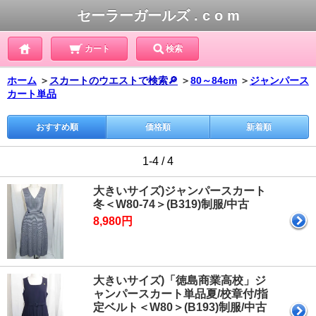
セーラーガールズ . c o m
カート
検索
ホーム
＞
スカートのウエストで検索🔎
＞
80～84cm
＞
ジャンパース
カート単品
おすすめ順
価格順
新着順
1-4 / 4
大きいサイズ)ジャンパースカート
冬＜W80-74＞(B319)制服/中古
8,980円
大きいサイズ)「徳島商業高校」ジ
ャンパースカート単品夏/校章付/指
定ベルト＜W80＞(B193)制服/中古