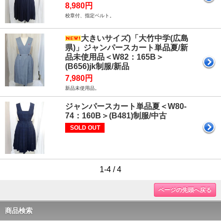
8,980円
校章付、指定ベルト。
大きいサイズ)「大竹中学(広島
県)」ジャンパースカート単品夏/新
品未使用品＜W82：165B＞
(B656)jk制服/新品
7,980円
新品未使用品。
ジャンパースカート単品夏＜W80-
74：160B＞(B481)制服/中古
SOLD OUT
1-4 / 4
ページの先頭へ戻る
商品検索