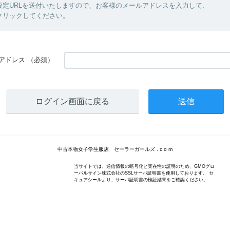
設定URLを送付いたしますので、お客様のメールアドレスを入力して、
クリックしてください。
アドレス
（必須）
ログイン画面に戻る
中古本物女子学生服店 セーラーガールズ . c o m
当サイトでは、通信情報の暗号化と実在性の証明のため、GMOグロ
ーバルサイン株式会社のSSLサーバ証明書を使用しております。 セ
キュアシールより、サーバ証明書の検証結果をご確認ください。