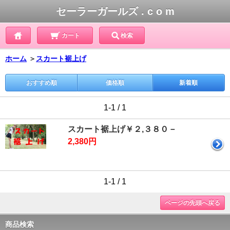
セーラーガールズ . c o m
カート
検索
ホーム
＞
スカート裾上げ
おすすめ順
価格順
新着順
1-1 / 1
スカート裾上げ￥２,３８０－
2,380円
1-1 / 1
ページの先頭へ戻る
商品検索