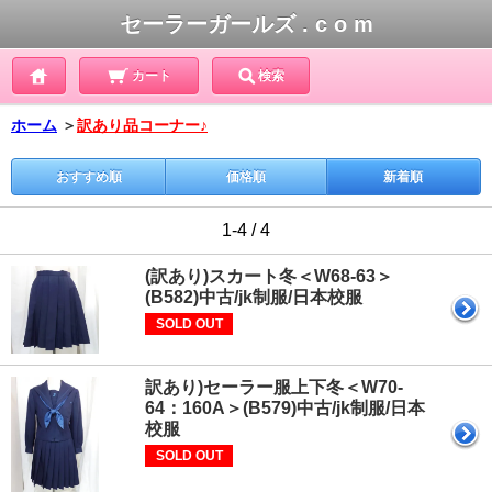
セーラーガールズ . c o m
カート
検索
ホーム
＞
訳あり品コーナー♪
おすすめ順
価格順
新着順
1-4 / 4
(訳あり)スカート冬＜W68-63＞
(B582)中古/jk制服/日本校服
SOLD OUT
訳あり)セーラー服上下冬＜W70-
64：160A＞(B579)中古/jk制服/日本
校服
SOLD OUT