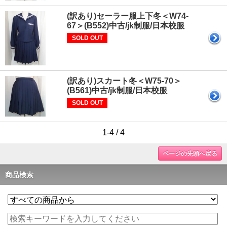
(訳あり)セーラー服上下冬＜W74-
67＞(B552)中古/jk制服/日本校服
SOLD OUT
(訳あり)スカート冬＜W75-70＞
(B561)中古/jk制服/日本校服
SOLD OUT
1-4 / 4
ページの先頭へ戻る
商品検索