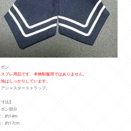
リボン。
コスプレ用品です、本物制服用ではありません。
生地はしっかりしています。
＊アジャスターストラップ。
【寸法】
リボン部分
縦：約14m
横：約17cm