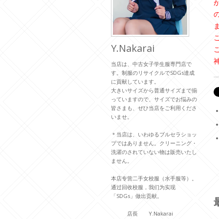
Y.Nakarai
当店は、中古女子学生服専門店で
す。制服のリサイクルでSDGs達成
に貢献しています。
大きいサイズから普通サイズまで揃
っていますので、サイズでお悩みの
皆さまも、ぜひ当店をご利用くださ
いませ。
＊当店は、いわゆるブルセラショッ
プではありません。クリーニング・
洗濯のされていない物は販売いたし
ません。
本店专营二手女校服（水手服等）。
通过回收校服，我们为实现
「SDGs」做出贡献。
店長 Y.Nakarai