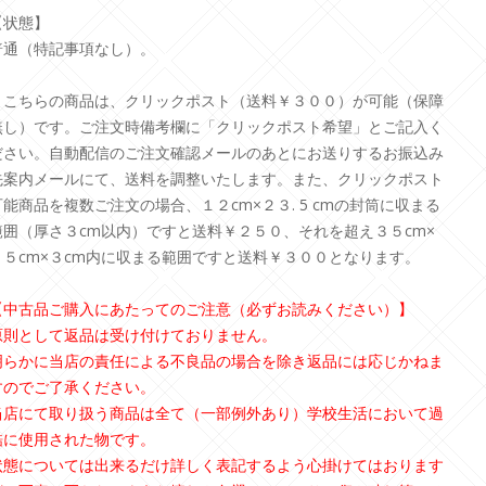
【状態】
普通（特記事項なし）。
＊こちらの商品は、クリックポスト（送料￥３００）が可能（保障
無し）です。ご注文時備考欄に「クリックポスト希望」とご記入く
ださい。自動配信のご注文確認メールのあとにお送りするお振込み
先案内メールにて、送料を調整いたします。また、クリックポスト
可能商品を複数ご注文の場合、１２cm×２３. 5 cmの封筒に収まる
範囲（厚さ３cm以内）ですと送料￥２５０、それを超え３５cm×
２５cm×３cm内に収まる範囲ですと送料￥３００となります。
【中古品ご購入にあたってのご注意（必ずお読みください）】
原則として返品は受け付けておりません。
明らかに当店の責任による不良品の場合を除き返品には応じかねま
すのでご了承ください。
当店にて取り扱う商品は全て（一部例外あり）学校生活において過
酷に使用された物です。
状態については出来るだけ詳しく表記するよう心掛けてはおります