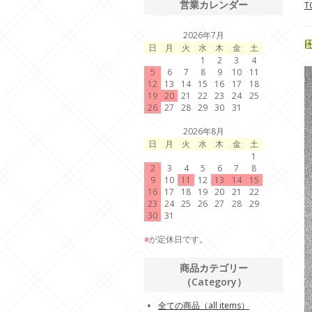
営業カレンダー
T
2026年7月
日
月
火
水
木
金
土
1
2
3
4
5
6
7
8
9
10
11
12
13
14
15
16
17
18
19
20
21
22
23
24
25
26
27
28
29
30
31
2026年8月
日
月
火
水
木
金
土
1
2
3
4
5
6
7
8
9
10
11
12
13
14
15
16
17
18
19
20
21
22
23
24
25
26
27
28
29
30
31
■
が定休日です。
商品カテゴリー
（Category）
全ての商品（all items）