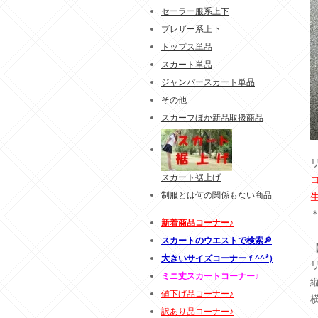
セーラー服系上下
ブレザー系上下
トップス単品
スカート単品
ジャンパースカート単品
その他
スカーフほか新品取扱商品
スカート裾上げ
制服とは何の関係もない商品
新着商品コーナー♪
スカートのウエストで検索🔎
大きいサイズコーナーｆ^^*)
ミニ丈スカートコーナー♪
値下げ品コーナー♪
訳あり品コーナー♪