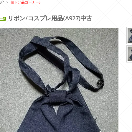
OP
>
値下げ品コーナー♪
リボン/コスプレ用品(A927)中古