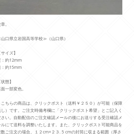
校章。
≪山口県立岩国高等学校≫（山口県）
【サイズ】
縦：約12mm
横：約15mm
【状態】
裏面一部変色。
＊こちらの商品は、クリックポスト（送料￥２５０）が可能（保障
無し）です。ご注文時備考欄に「クリックポスト希望」とご記入く
ださい。自動配信のご注文確認メールの後にお送りする受注確認メ
ールにて送料を調整いたします。また、クリックポスト可能商品を
複数ご注文の場合、１２cm×２３. 5 cmの封筒に収まる範囲（厚さ