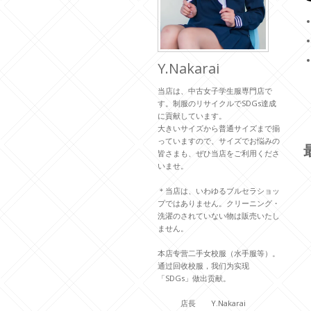
Y.Nakarai
当店は、中古女子学生服専門店で
す。制服のリサイクルでSDGs達成
に貢献しています。
大きいサイズから普通サイズまで揃
っていますので、サイズでお悩みの
皆さまも、ぜひ当店をご利用くださ
いませ。
＊当店は、いわゆるブルセラショッ
プではありません。クリーニング・
洗濯のされていない物は販売いたし
ません。
本店专营二手女校服（水手服等）。
通过回收校服，我们为实现
「SDGs」做出贡献。
店長 Y.Nakarai