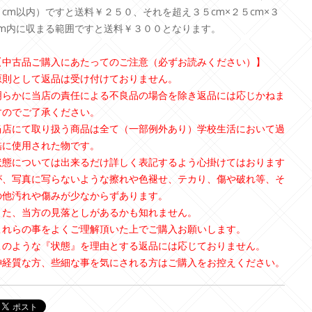
３cm以内）ですと送料￥２５０、それを超え３５cm×２５cm×３
cm内に収まる範囲ですと送料￥３００となります。
【中古品ご購入にあたってのご注意（必ずお読みください）】
原則として返品は受け付けておりません。
明らかに当店の責任による不良品の場合を除き返品には応じかねま
すのでご了承ください。
当店にて取り扱う商品は全て（一部例外あり）学校生活において過
酷に使用された物です。
状態については出来るだけ詳しく表記するよう心掛けてはおります
が、写真に写らないような擦れや色褪せ、テカり、傷や破れ等、そ
の他汚れや傷みが少なからずあります。
また、当方の見落としがあるかも知れません。
これらの事をよくご理解頂いた上でご購入お願いします。
このような『状態』を理由とする返品には応じておりません。
神経質な方、些細な事を気にされる方はご購入をお控えください。