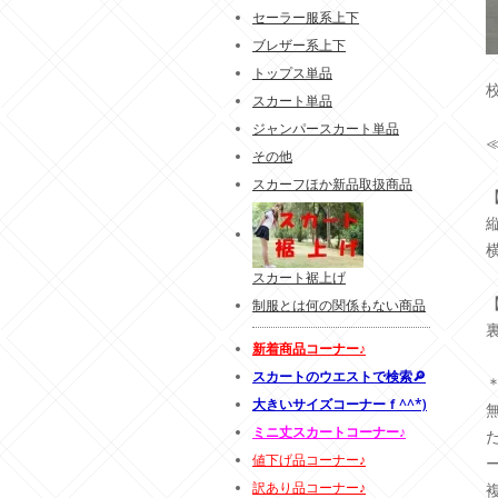
セーラー服系上下
ブレザー系上下
トップス単品
スカート単品
ジャンパースカート単品
その他
スカーフほか新品取扱商品
スカート裾上げ
制服とは何の関係もない商品
新着商品コーナー♪
スカートのウエストで検索🔎
大きいサイズコーナーｆ^^*)
ミニ丈スカートコーナー♪
値下げ品コーナー♪
訳あり品コーナー♪