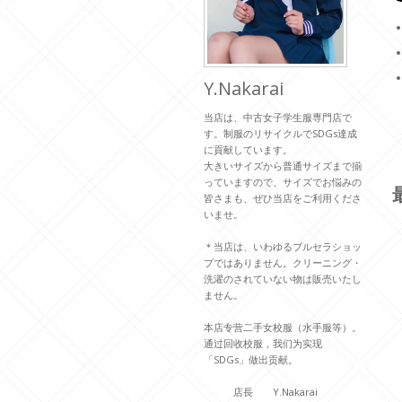
Y.Nakarai
当店は、中古女子学生服専門店で
す。制服のリサイクルでSDGs達成
に貢献しています。
大きいサイズから普通サイズまで揃
っていますので、サイズでお悩みの
皆さまも、ぜひ当店をご利用くださ
いませ。
＊当店は、いわゆるブルセラショッ
プではありません。クリーニング・
洗濯のされていない物は販売いたし
ません。
本店专营二手女校服（水手服等）。
通过回收校服，我们为实现
「SDGs」做出贡献。
店長 Y.Nakarai