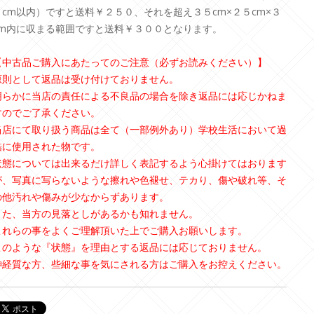
３cm以内）ですと送料￥２５０、それを超え３５cm×２５cm×３
cm内に収まる範囲ですと送料￥３００となります。
【中古品ご購入にあたってのご注意（必ずお読みください）】
原則として返品は受け付けておりません。
明らかに当店の責任による不良品の場合を除き返品には応じかねま
すのでご了承ください。
当店にて取り扱う商品は全て（一部例外あり）学校生活において過
酷に使用された物です。
状態については出来るだけ詳しく表記するよう心掛けてはおります
が、写真に写らないような擦れや色褪せ、テカり、傷や破れ等、そ
の他汚れや傷みが少なからずあります。
また、当方の見落としがあるかも知れません。
これらの事をよくご理解頂いた上でご購入お願いします。
このような『状態』を理由とする返品には応じておりません。
神経質な方、些細な事を気にされる方はご購入をお控えください。