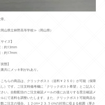
校章。
≪岡山県立林野高等学校≫（岡山県）
【サイズ】
縦：約13mm
横：約17mm
【状態】
表裏共にメッキ剥がれあり。
＊こちらの商品は、クリックポスト（送料￥２５０）が可能（保障
無し）です。ご注文時備考欄に「クリックポスト希望」とご記入く
ださい。自動配信のご注文確認メールの後にお送りする受注確認メ
ールにて送料を調整いたします。また、クリックポスト可能商品を
複数ご注文の場合、１２cm×２３. 5 cmの封筒に収まる範囲（厚さ