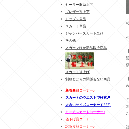
セーラー服系上下
ブレザー系上下
トップス単品
スカート単品
ジャンパースカート単品
その他
スカーフほか新品取扱商品
スカート裾上げ
制服とは何の関係もない商品
新着商品コーナー♪
スカートのウエストで検索🔎
大きいサイズコーナーｆ^^*)
ミニ丈スカートコーナー♪
値下げ品コーナー♪
訳あり品コーナー♪