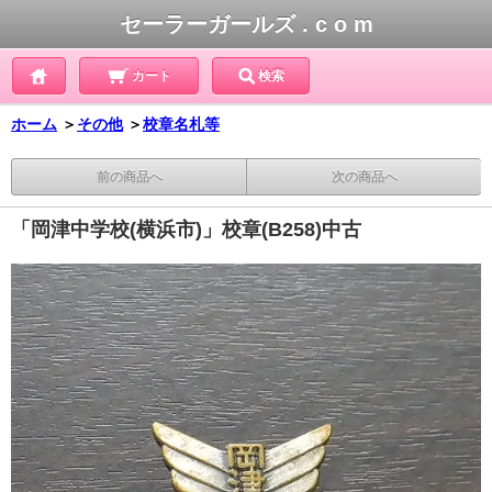
セーラーガールズ . c o m
カート
検索
ホーム
＞
その他
＞
校章名札等
前の商品へ
次の商品へ
「岡津中学校(横浜市)」校章(B258)中古