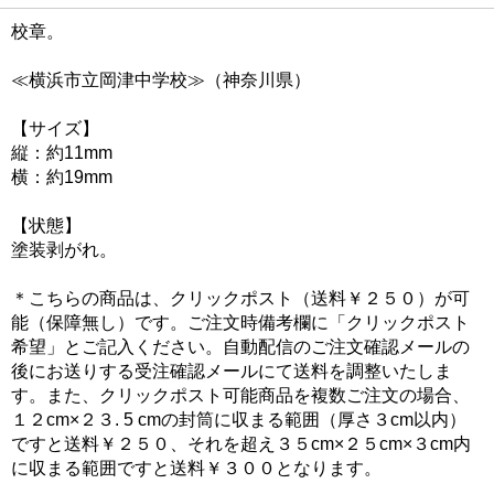
校章。
≪横浜市立岡津中学校≫（神奈川県）
【サイズ】
縦：約11mm
横：約19mm
【状態】
塗装剥がれ。
＊こちらの商品は、クリックポスト（送料￥２５０）が可
能（保障無し）です。ご注文時備考欄に「クリックポスト
希望」とご記入ください。自動配信のご注文確認メールの
後にお送りする受注確認メールにて送料を調整いたしま
す。また、クリックポスト可能商品を複数ご注文の場合、
１２cm×２３. 5 cmの封筒に収まる範囲（厚さ３cm以内）
ですと送料￥２５０、それを超え３５cm×２５cm×３cm内
に収まる範囲ですと送料￥３００となります。