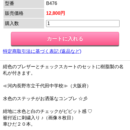
型番
B476
販売価格
12,800円
購入数
特定商取引法に基づく表記 (返品など)
紺色のブレザーとチェックスカートのセットに樹脂製の名
札が付きます。
≪河内長野市立千代田中学校≫（大阪府）
水色のステッチがお洒落なコンブレ ☆彡
紺地に水色と白のチェックがビビット感 ♡
裾付近に刺繍入り ♪（画像８枚目）
車ひだ２０本。