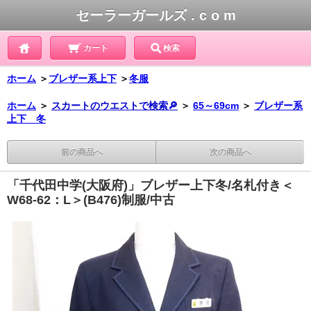
セーラーガールズ . c o m
カート
検索
ホーム
＞
ブレザー系上下
＞
冬服
ホーム
＞
スカートのウエストで検索🔎
＞
65～69cm
＞
ブレザー系
上下 冬
前の商品へ
次の商品へ
「千代田中学(大阪府)」ブレザー上下冬/名札付き＜
W68-62：L＞(B476)制服/中古