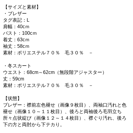
【サイズと素材】
・ブレザー
タグ表記：L
肩幅：40cｍ
バスト：100cｍ
着丈：63cｍ
袖丈：58cｍ
素材：ポリエステル７０％ 毛３０％ －
・冬スカート
ウエスト：68cm～62cm（無段階アジャスター）
丈：59cm
素材：ポリエステル７０％ 毛３０％ －
【状態】
ブレザー：襟前左色褪せ（画像９枚目）、両袖口汚れと色
褪せ（画像１０～１１枚目）、後ろと両袖後ろ毛羽立ち
所々点状綻び（画像１２～１４枚目）、襟ぐり汚れ、後ろ
下の方と両肘から下テカり。