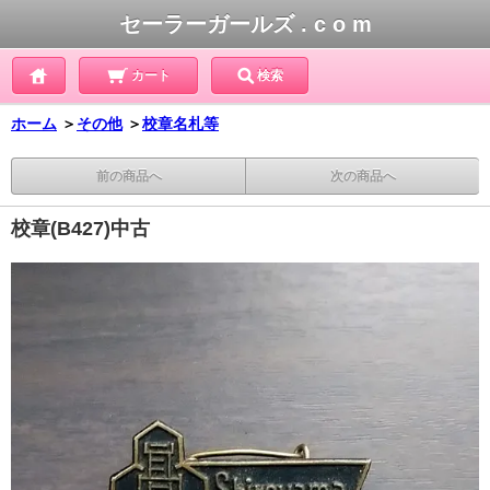
セーラーガールズ . c o m
カート
検索
ホーム
＞
その他
＞
校章名札等
前の商品へ
次の商品へ
校章(B427)中古