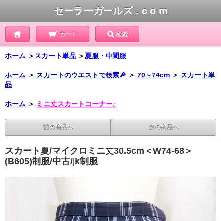
セーラーガールズ . c o m
カート
検索
ホーム
＞
スカート単品
＞
夏服・中間服
ホーム
＞
スカートのウエストで検索🔎
＞
70～74cm
＞
スカート単
品
ホーム
＞
ミニ丈スカートコーナー♪
前の商品へ
次の商品へ
スカート夏/マイクロミニ丈30.5cm＜W74-68＞
(B605)制服/中古/jk制服