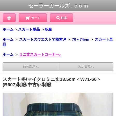
セーラーガールズ . c o m
カート
検索
ホーム
＞
スカート単品
＞
冬服
ホーム
＞
スカートのウエストで検索🔎
＞
70～74cm
＞
スカート単
品
ホーム
＞
ミニ丈スカートコーナー♪
前の商品へ
次の商品へ
スカート冬/マイクロミニ丈33.5cm＜W71-66＞
(B607)制服/中古/jk制服