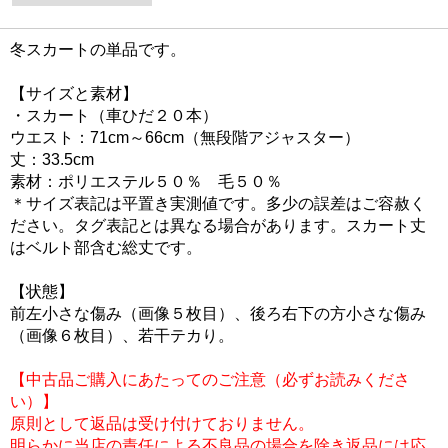
冬スカートの単品です。
【サイズと素材】
・スカート（車ひだ２０本）
ウエスト：71cm～66cm（無段階アジャスター）
丈：33.5cm
素材：ポリエステル５０％ 毛５０％
＊サイズ表記は平置き実測値です。多少の誤差はご容赦く
ださい。タグ表記とは異なる場合があります。スカート丈
はベルト部含む総丈です。
【状態】
前左小さな傷み（画像５枚目）、後ろ右下の方小さな傷み
（画像６枚目）、若干テカり。
【中古品ご購入にあたってのご注意（必ずお読みくださ
い）】
原則として返品は受け付けておりません。
明らかに当店の責任による不良品の場合を除き返品には応