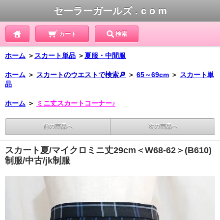
セーラーガールズ . c o m
カート
検索
ホーム
＞
スカート単品
＞
夏服・中間服
ホーム
＞
スカートのウエストで検索🔎
＞
65～69cm
＞
スカート単
品
ホーム
＞
ミニ丈スカートコーナー♪
前の商品へ
次の商品へ
スカート夏/マイクロミニ丈29cm＜W68-62＞(B610)
制服/中古/jk制服