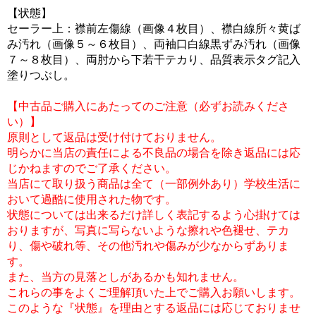
【状態】
セーラー上：襟前左傷線（画像４枚目）、襟白線所々黄ば
み汚れ（画像５～６枚目）、両袖口白線黒ずみ汚れ（画像
７～８枚目）、両肘から下若干テカり、品質表示タグ記入
塗りつぶし。
【中古品ご購入にあたってのご注意（必ずお読みくださ
い）】
原則として返品は受け付けておりません。
明らかに当店の責任による不良品の場合を除き返品には応
じかねますのでご了承ください。
当店にて取り扱う商品は全て（一部例外あり）学校生活に
おいて過酷に使用された物です。
状態については出来るだけ詳しく表記するよう心掛けては
おりますが、写真に写らないような擦れや色褪せ、テカ
り、傷や破れ等、その他汚れや傷みが少なからずありま
す。
また、当方の見落としがあるかも知れません。
これらの事をよくご理解頂いた上でご購入お願いします。
このような『状態』を理由とする返品には応じておりませ