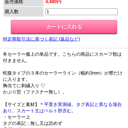
販売価格
4,480円
購入数
特定商取引法に基づく表記 (返品など)
冬セーラー服上の単品です。こちらの商品にスカーフ類は
付きません。
蛇腹タイプの３本のセーラーライン（幅約3mm）が襟だけ
に入ります。
胸当てに刺繍入り ♡
かぶり型（ファスナー無し）。
【サイズと素材】
＊平置き実測値。タグ表記と異なる場合
あり。スカート丈はベルト部含む。
・セーラー上
タグの表記：無し又は読めず