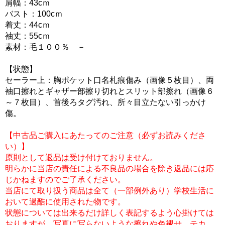
肩幅：43cｍ
バスト：100cｍ
着丈：44cｍ
袖丈：55cｍ
素材：毛１００％ －
【状態】
セーラー上：胸ポケット口名札痕傷み（画像５枚目）、両
袖口擦れとギャザー部擦り切れとスリット部擦れ（画像６
～７枚目）、首後ろタグ汚れ、所々目立たない引っかけ
傷。
【中古品ご購入にあたってのご注意（必ずお読みくださ
い）】
原則として返品は受け付けておりません。
明らかに当店の責任による不良品の場合を除き返品には応
じかねますのでご了承ください。
当店にて取り扱う商品は全て（一部例外あり）学校生活に
おいて過酷に使用された物です。
状態については出来るだけ詳しく表記するよう心掛けては
おりますが、写真に写らないような擦れや色褪せ、テカ