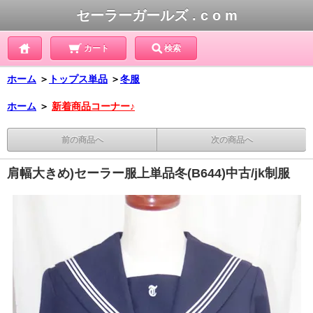
セーラーガールズ . c o m
カート
検索
ホーム
＞
トップス単品
＞
冬服
ホーム
＞
新着商品コーナー♪
前の商品へ
次の商品へ
肩幅大きめ)セーラー服上単品冬(B644)中古/jk制服