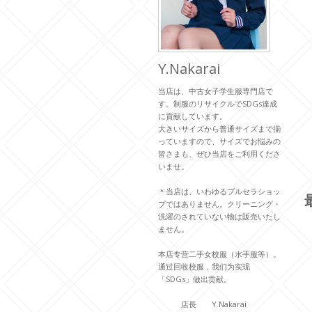
Y.Nakarai
当店は、中古女子学生服専門店で
す。制服のリサイクルでSDGs達成
に貢献しています。
大きいサイズから普通サイズまで揃
っていますので、サイズでお悩みの
皆さまも、ぜひ当店をご利用くださ
いませ。
＊当店は、いわゆるブルセラショッ
プではありません。クリーニング・
洗濯のされていない物は販売いたし
ません。
本店专营二手女校服（水手服等）。
通过回收校服，我们为实现
「SDGs」做出贡献。
店長 Y.Nakarai