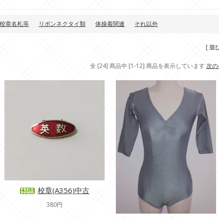
校章名札等
リボンネクタイ類
体操着関連
それ以外
[ 並
全 [24] 商品中 [1-12] 商品を表示しています
次の
校章(A356)中古
380円