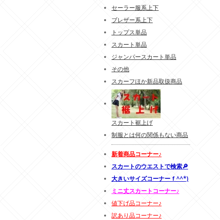
セーラー服系上下
ブレザー系上下
トップス単品
スカート単品
ジャンパースカート単品
その他
スカーフほか新品取扱商品
スカート裾上げ
制服とは何の関係もない商品
新着商品コーナー♪
スカートのウエストで検索🔎
大きいサイズコーナーｆ^^*)
ミニ丈スカートコーナー♪
値下げ品コーナー♪
訳あり品コーナー♪