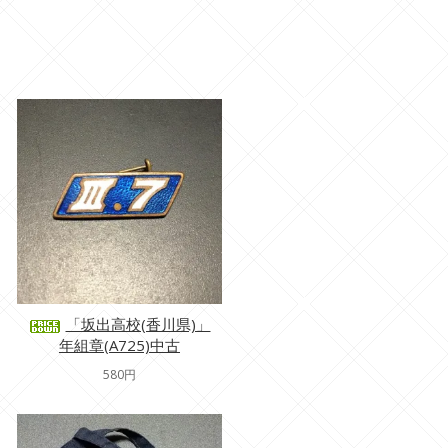
「坂出高校(香川県)」
年組章(A725)中古
580円