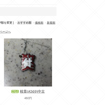
び順を変更 ]
-
おすすめ順
-
価格順
-
新着順
ページへ
校章(A569)中古
480円