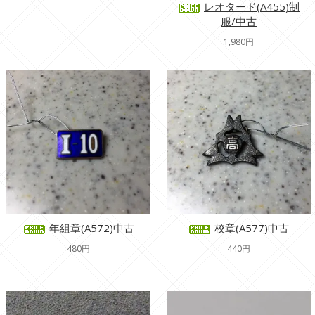
レオタード(A455)制
服/中古
1,980円
年組章(A572)中古
校章(A577)中古
480円
440円