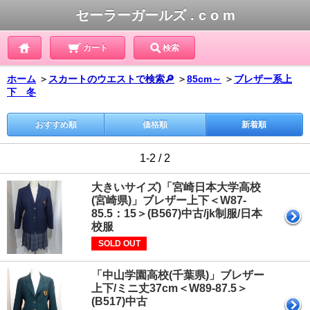
セーラーガールズ . c o m
カート
検索
ホーム
＞
スカートのウエストで検索🔎
＞
85cm～
＞
ブレザー系上
下 冬
おすすめ順
価格順
新着順
1-2 / 2
大きいサイズ)「宮崎日本大学高校
(宮崎県)」ブレザー上下＜W87-
85.5：15＞(B567)中古/jk制服/日本
校服
SOLD OUT
「中山学園高校(千葉県)」ブレザー
上下/ミニ丈37cm＜W89-87.5＞
(B517)中古