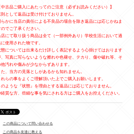
【中古品ご購入にあたってのご注意（必ずお読みください）】
原則として返品は受け付けておりません。
明らかに当店の責任による不良品の場合を除き返品には応じかねま
すのでご了承ください。
当店にて取り扱う商品は全て（一部例外あり）学校生活において過
酷に使用された物です。
状態については出来るだけ詳しく表記するよう心掛けてはおります
が、写真に写らないような擦れや色褪せ、テカり、傷や破れ等、そ
の他汚れや傷みが少なからずあります。
また、当方の見落としがあるかも知れません。
これらの事をよくご理解頂いた上でご購入お願いします。
このような『状態』を理由とする返品には応じておりません。
神経質な方、些細な事を気にされる方はご購入をお控えください。
この商品について問い合わせる
この商品を友達に教える