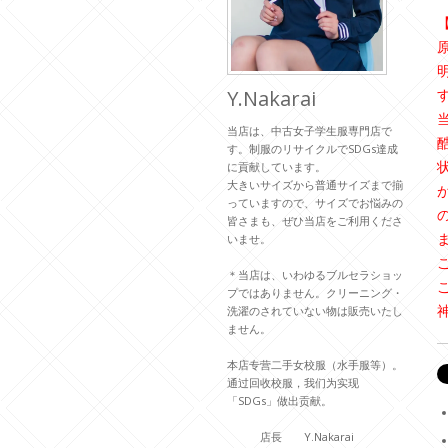
Y.Nakarai
当店は、中古女子学生服専門店で
す。制服のリサイクルでSDGs達成
に貢献しています。
大きいサイズから普通サイズまで揃
っていますので、サイズでお悩みの
皆さまも、ぜひ当店をご利用くださ
いませ。
＊当店は、いわゆるブルセラショッ
プではありません。クリーニング・
洗濯のされていない物は販売いたし
ません。
本店专营二手女校服（水手服等）。
通过回收校服，我们为实现
「SDGs」做出贡献。
店長 Y.Nakarai