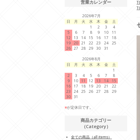
営業カレンダー
T
T
2026年7月
日
月
火
水
木
金
土
1
2
3
4
5
6
7
8
9
10
11
12
13
14
15
16
17
18
19
20
21
22
23
24
25
26
27
28
29
30
31
2026年8月
日
月
火
水
木
金
土
1
2
3
4
5
6
7
8
9
10
11
12
13
14
15
16
17
18
19
20
21
22
23
24
25
26
27
28
29
30
31
■
が定休日です。
商品カテゴリー
（Category）
全ての商品（all items）