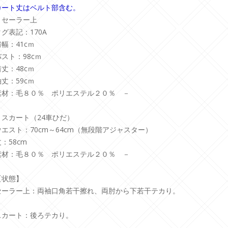
カート丈はベルト部含む。
・セーラー上
タグ表記：170A
肩幅：41cｍ
バスト：98cｍ
着丈：48cｍ
袖丈：59cｍ
素材：毛８０％ ポリエステル２０％ －
・スカート（24車ひだ）
ウエスト：70cm～64cm（無段階アジャスター）
：58cm
素材：毛８０％ ポリエステル２０％ －
【状態】
セーラー上：両袖口角若干擦れ、両肘から下若干テカり。
スカート：後ろテカり。