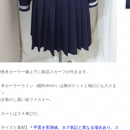
紺色冬セーラー服上下に新品スカーフが付きます。
３本セーラーライン（幅約4mm）は胸ポケットと袖口にも入りま
 ♪
脱ぎ着のし易い前ファスナー。
スカートは２４車ひだ。
【サイズと素材】
＊平置き実測値。タグ表記と異なる場合あり。ス