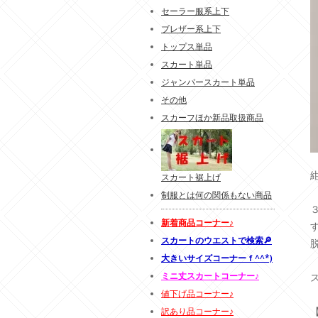
セーラー服系上下
ブレザー系上下
トップス単品
スカート単品
ジャンパースカート単品
その他
スカーフほか新品取扱商品
スカート裾上げ
制服とは何の関係もない商品
新着商品コーナー♪
す
スカートのウエストで検索🔎
大きいサイズコーナーｆ^^*)
ミニ丈スカートコーナー♪
値下げ品コーナー♪
訳あり品コーナー♪