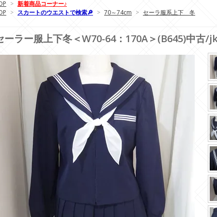
OP
>
新着商品コーナー♪
OP
>
スカートのウエストで検索🔎
>
70～74cm
>
セーラ服系上下 冬
セーラー服上下冬＜W70-64：170A＞(B645)中古/j